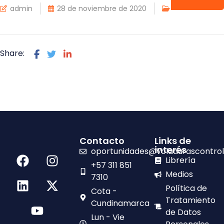
admin
28 de noviembre de 2020
Contacto
Share:
Contacto
Links de
interés
oportunidades@voladurascontro
Librería
+57 311 851
Medios
7310
Política de
Cota -
Tratamiento
Cundinamarca
de Datos
Lun - Vie