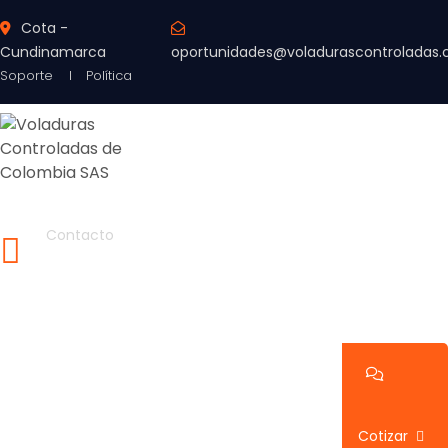
Cota -
Cundinamarca
oportunidades@voladurascontroladas
Soporte
Política
Contacto
57 311 851 7310
Inicio
Elementos Corporativos
Servicios
Proyectos
Medios
Libreria
Blogs
Cotizar